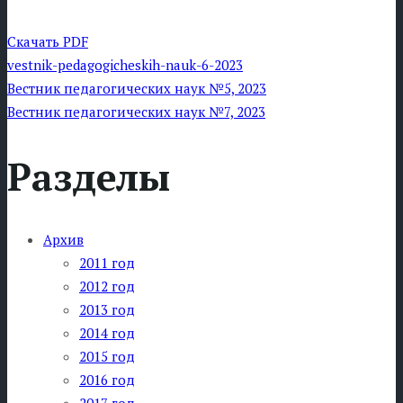
Скачать PDF
vestnik-pedagogicheskih-nauk-6-2023
Навигация
Вестник педагогических наук №5, 2023
Вестник педагогических наук №7, 2023
по
Разделы
записям
Архив
2011 год
2012 год
2013 год
2014 год
2015 год
2016 год